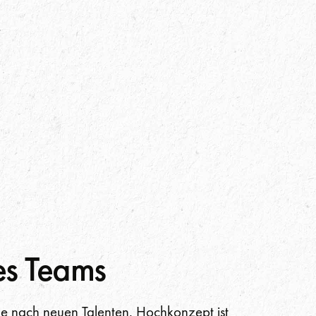
es Teams
he nach neuen Talenten. Hochkonzept ist